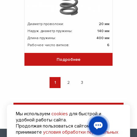
Диаметр проволоки:
20 мм
Наруж. диаметр пружины:
140 мм
Длина пружины:
400 мм
Рабочее число витков:
6
Подробнее
1
2
3
Оставить заявку
Мы используем
cookies
для быстрой и
на подбор пружин
удобной работы сайта.
Продолжая пользоваться сайтом, вы
принимаете
условия обработки персональных
2010 - 2026 (с) Все права защищены